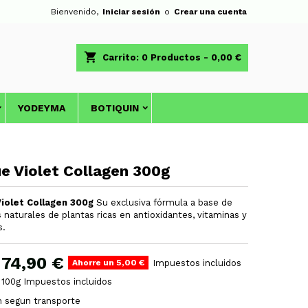
Bienvenido,
Iniciar sesión
o
Crear una cuenta
shopping_cart
Carrito:
0
Productos - 0,00 €
YODEYMA
BOTIQUIN
e Violet Collagen 300g
iolet Collagen 300g
Su exclusiva fórmula a base de
 naturales de plantas ricas en antioxidantes, vitaminas y
s.
74,90 €
Ahorre un 5,00 €
Impuestos incluidos
 100g Impuestos incluidos
h segun transporte