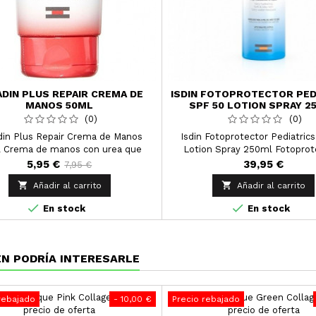
DIN PLUS REPAIR CREMA DE
ISDIN FOTOPROTECTOR PED
MANOS 50ML
SPF 50 LOTION SPRAY 2
(0)
(0)
din Plus Repair Crema de Manos
Isdin Fotoprotector Pediatrics
 Crema de manos con urea que
Lotion Spray 250ml Fotoprot
drata en profundidad y repara.
hidratante de absorción inmediat
5,95 €
39,95 €
7,95 €
piel del niño.


Añadir al carrito
Añadir al carrito


En stock
En stock
N PODRÍA INTERESARLE
rebajado
- 10,00 €
Precio rebajado