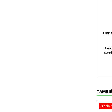
UREA
Urea
50ml
hi
TAMBIÉ
Precio 