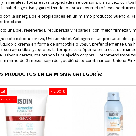
 y minerales. Todas estas propiedades se combinan, a su vez, con los 
 la salud digestiva y garantizando los procesos metabólicos nocturnos
lo con la sinergia de 4 propiedades en un mismo producto: Sueño & Re
entre plano.
ado: una piel regenerada, recuperada y reparada, con mejor firmeza y m
radable sabor a cereza, Unique Violet Collagen es un producto ideal
 líquido o crema en forma de smoothie o yogur, preferiblemente una 
 es con agua tibia, ya que es la temperatura óptima en la cual se mant
el sabor a cereza, mejorando la relajación corporal. Recomendamos tom
n mínimo de 3 meses seguidos, pudiéndolo combinar con Unique Pink 
S PRODUCTOS EN LA MISMA CATEGORÍA:
ta!
- 2,00 €
rebajado