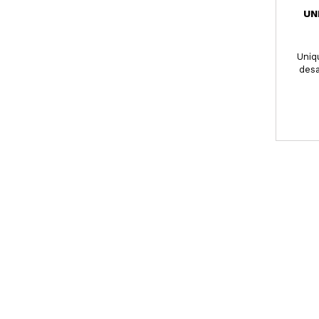
UN
Uniq
desa
avanc
bell