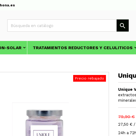
hona.es

ON-SOLAR
TRATAMIENTOS REDUCTORES Y CELULITICOS
Uniqu
Precio rebajado
Unique V
extractos
minerale
79,90 €
27,50 € /
24h a 72