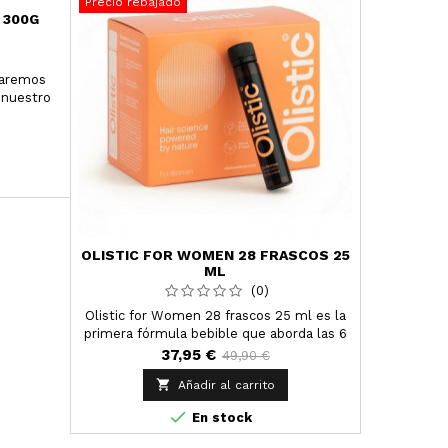
Precio rebajado
Precio reba
 300G
haremos
 nuestro
OLISTIC FOR WOMEN 28 FRASCOS 25
OLIST
ML
UNID
(0)
Olistic for Women 28 frascos 25 ml es la
Olistic for
primera fórmula bebible que aborda las 6
causas principales que afectan a la salud,
37,95 €
49,90 €
el debilitamiento y la caída del

Añadir al carrito
cabello(predisposición genética y cambios
hormonales,déficits nutricionales,

En stock
inflamación crónica, factores ambientales,
estrés psico-emocional y envejecimiento)