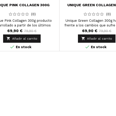
IQUE PINK COLLAGEN 300G
UNIQUE GREEN COLLAGEN
(0)
(0)
ue Pink Collagen 300g producto
Unique Green Collagen 300g 
rrollado a partir de los últimos
frente a los cambios que sufre
es en tecnología de cosmética y
organismo.
69,90 €
69,90 €
79,90 €
79,90 €
eza para el cuidado de la salud.


Añadir al carrito
Añadir al carrito


En stock
En stock