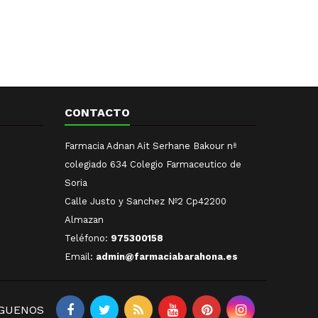
y ayuda a favorecer el bienestar...
CONTACTO
Farmacia Adnan Ait Serhane Bakour nª
colegiado 634 Colegio Farmaceutico de
Soria
Calle Justo y Sanchez Nº2 Cp42200
Almazan
Teléfono:
975300158
Email:
admin@farmaciabarahona.es
ÍGUENOS