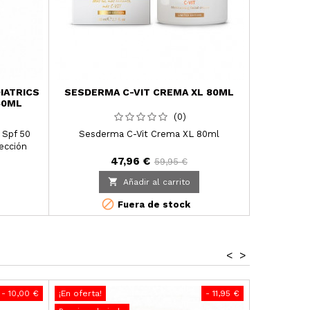
IATRICS
SESDERMA C-VIT CREMA XL 80ML
YODEYMA
50ML
(0)
 Spf 50
Sesderma C-Vit Crema XL 80ml
Yodeyma 
ección
a para la
47,96 €
59,95 €

Añadir al carrito

Fuera de stock
<
>
- 10,00 €
¡En oferta!
- 11,95 €
¡En oferta!