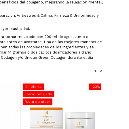
beneficios del colágeno, mejorando la relajación mental,
.
paración, Antiestres & Calma, Firmeza & Uniformidad y
ayor elasticidad.
 para tomar mezclado con 200 ml de agua, zumo o
hora antes de acostarse. Una de las mejores maneras de
ienen todas las propiedades de los ingredientes y se
ar 14 gramos o dos cacitos dosificadores a diario
Collagen y/o Unique Green Collagen durante el día
<
>
¡En oferta!
-20%
¡En oferta!
Precio rebajado
Precio reba
Fuera de stock