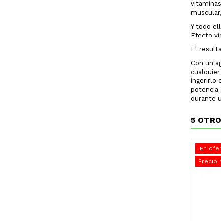
vitaminas
muscular,
Y todo el
Efecto vi
El result
Con un ag
cualquier
ingerirlo
potencia 
durante u
5 OTRO
¡En ofer
Precio 