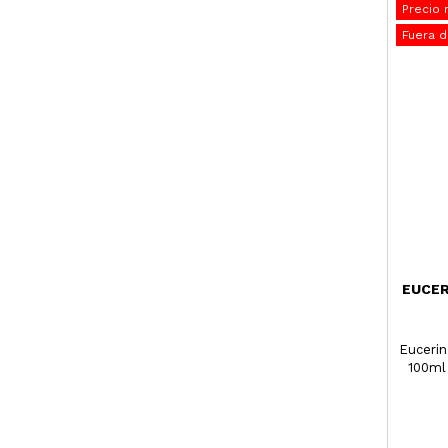
Precio 
Fuera d
EUCER
Eucerin
100ml 
part
elimina
los pun
aporta 