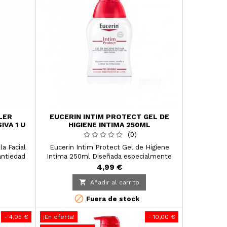
LER
EUCERIN INTIM PROTECT GEL DE
IVA 1 U
HIGIENE INTIMA 250ML
(0)
la Facial
Eucerin Intim Protect Gel de Higiene
antiedad
Intima 250ml Diseñada especialmente
inmediata.
para las zonas íntimas, ofrece confort y
4,99 €
ión y la
protección y ayuda a calmar las

Añadir al carrito
sca, más
irritaciones.
.

Fuera de stock
- 4,05 €
¡En oferta!
- 10,00 €