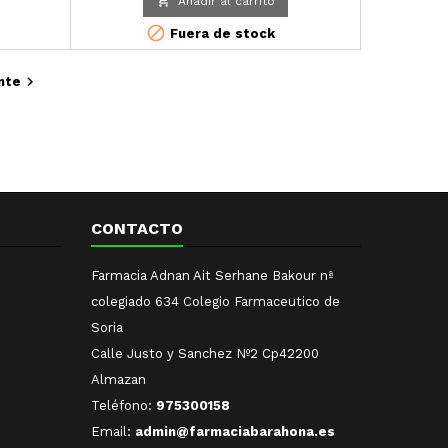

Añadir al carrito
oteger la
reducir las manchas post-acné, reducir las
s.
imperfecciones y controlar los brillos.

Fuera de stock
Adecuada
.

nte
CONTACTO
Farmacia Adnan Ait Serhane Bakour nª
colegiado 634 Colegio Farmaceutico de
Soria
Calle Justo y Sanchez Nº2 Cp42200
Almazan
Teléfono:
975300158
Email:
admin@farmaciabarahona.es