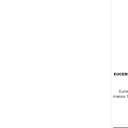
EUCER
Euce
manos 7
hora
sínto
rugosa