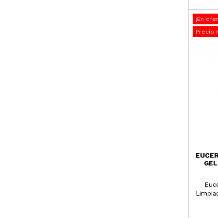
¡En ofer
Precio 
EUCER
GEL
Euce
Limpia
de Áci
fin con