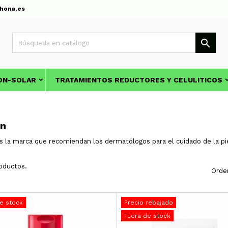
hona.es

ON-SOLAR
TRATAMIENTOS REDUCTORES Y CELULITICOS
in
s la marca que recomiendan los dermatólogos para el cuidado de la piel
oductos.
Orde
e stock
Precio rebajado
Fuera de stock