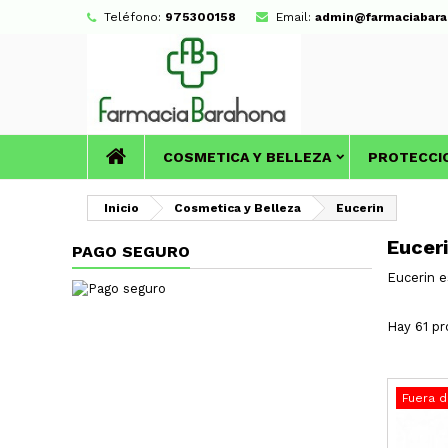
Teléfono:
975300158
Email:
admin@farmaciabara
COSMETICA Y BELLEZA
PROTECCI
Inicio
Cosmetica y Belleza
Eucerin
Eucer
PAGO SEGURO
Eucerin e
Hay 61 pr
Fuera d