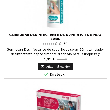
GERMOSAN DESINFECTANTE DE SUPERFICIES SPRAY
60ML
(0)
Germosan Desinfectante de superficies spray 60ml Limpiador
desinfectante especialmente diseñado para la limpieza y
desinfección de todo tipo de superficies y
1,99 €
2,65 €
pavimentos,MASCARILLAS.

Añadir al carrito

En stock