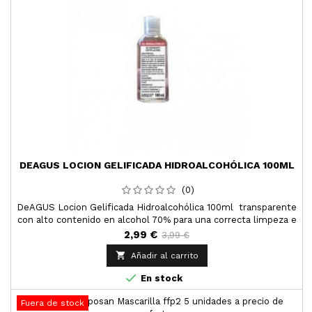
DEAGUS LOCION GELIFICADA HIDROALCOHÓLICA 100ML
(0)
DeAGUS Locion Gelificada Hidroalcohólica 100ml transparente
con alto contenido en alcohol 70% para una correcta limpeza e
higiene de las manos e hidratante sin lleguar a ser untuoso.
2,99 €
3,99 €

Añadir al carrito

En stock
Fuera de stock