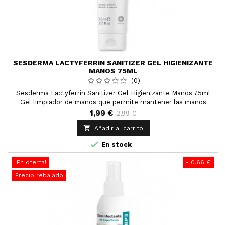
SESDERMA LACTYFERRIN SANITIZER GEL HIGIENIZANTE
MANOS 75ML
(0)
Sesderma Lactyferrin Sanitizer Gel Higienizante Manos 75ml
Gel limpiador de manos que permite mantener las manos
limpias, además de cuidarlas e hidratarlas sin causar sequedad
1,99 €
2,99 €
o irritación.

Añadir al carrito

En stock
¡En oferta!
- 0,66 €
Precio rebajado