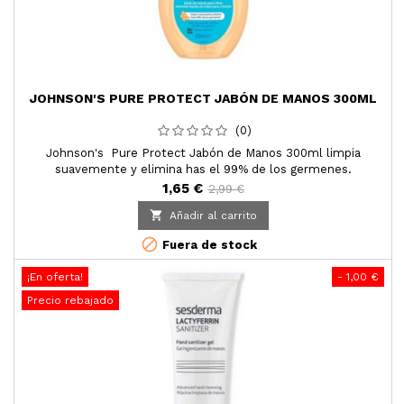
JOHNSON'S PURE PROTECT JABÓN DE MANOS 300ML
(0)
Johnson's Pure Protect Jabón de Manos 300ml limpia
suavemente y elimina has el 99% de los germenes.
1,65 €
2,99 €

Añadir al carrito

Fuera de stock
¡En oferta!
- 1,00 €
Precio rebajado