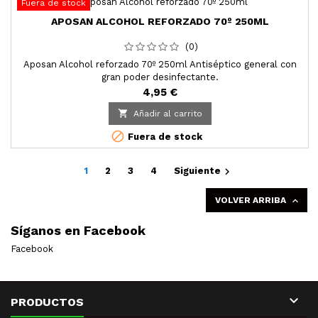
Fuera de stock
APOSAN ALCOHOL REFORZADO 70º 250ML
(0)
Aposan Alcohol reforzado 70º 250ml Antiséptico general con
gran poder desinfectante.
4,95 €

Añadir al carrito

Fuera de stock

1
2
3
4
Siguiente
VOLVER ARRIBA

Síganos en Facebook
Facebook

PRODUCTOS