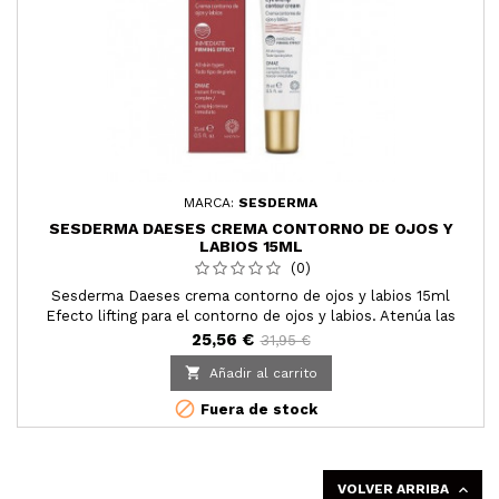
MARCA:
SESDERMA
SESDERMA DAESES CREMA CONTORNO DE OJOS Y
LABIOS 15ML
(0)
Sesderma Daeses crema contorno de ojos y labios 15ml
Efecto lifting para el contorno de ojos y labios. Atenúa las
arrugas, eleva las cejas, mejora la apariencia de las bolsas y
25,56 €
31,95 €
acentúa el perfil de los labios. Todo tipo de piel.

Añadir al carrito

Fuera de stock
VOLVER ARRIBA
