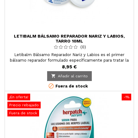
LETIBALM BÁLSAMO REPARADOR NARIZ Y LABIOS,
TARRO 10ML
(0)
Letibalm Bálsamo Reparador Nariz y Labios es el primer
bálsamo reparador formulado específicamente para tratar la
piel de la nariz y de los labios. Su fórmula tratante combina
8,95 €
una acción reparadora, hidratante y protectora.

Añadir al carrito

Fuera de stock
¡En oferta!
-1%
Precio rebajado
Fuera de stock