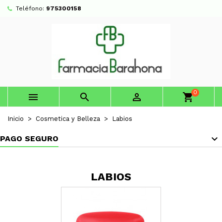
Teléfono:
975300158
0



shopping_cart
Inicio
Cosmetica y Belleza
Labios
PAGO SEGURO
LABIOS