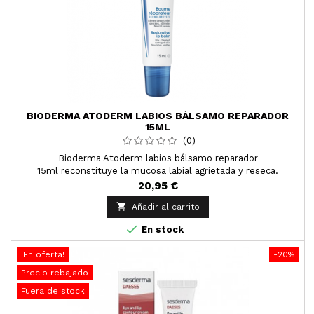
BIODERMA ATODERM LABIOS BÁLSAMO REPARADOR
15ML
(0)
Bioderma Atoderm labios bálsamo reparador
15ml reconstituye la mucosa labial agrietada y reseca.
20,95 €

Añadir al carrito

En stock
¡En oferta!
-20%
Precio rebajado
Fuera de stock