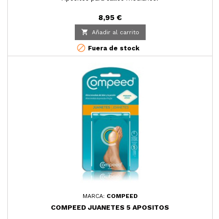
8,95 €

Añadir al carrito

Fuera de stock
MARCA:
COMPEED
COMPEED JUANETES 5 APOSITOS