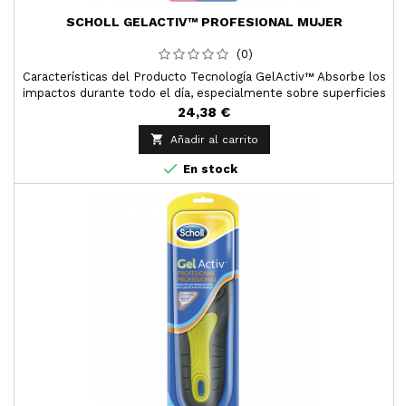
SCHOLL GELACTIV™ PROFESIONAL MUJER
(0)
Características del Producto Tecnología GelActiv™ Absorbe los
impactos durante todo el día, especialmente sobre superficies
firmes Amortiguación y confort durante todo el día
24,38 €
Amortiguación superior Tejido transpirable que ayuda a

Añadir al carrito
mantener los pies sec

En stock