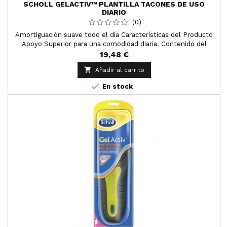
SCHOLL GELACTIV™ PLANTILLA TACONES DE USO
DIARIO
(0)
Amortiguación suave todo el día Características del Producto
Apoyo Superior para una comodidad diaria. Contenido del
pack: 1 EA
19,48 €

Añadir al carrito

En stock