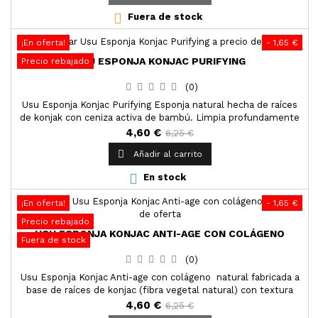

Fuera de stock
¡En oferta!
- 1,65 €
USU ESPONJA KONJAC PURIFYING
Precio rebajado
(0)
Usu Esponja Konjac Purifying Esponja natural hecha de raíces
de konjak con ceniza activa de bambú. Limpia profundamente
los poros eliminando los puntos negros y absorbiendo el
4,60 €
6,25 €
exceso de grasa y toxinas de la piel. El ingrediente clave es la

Añadir al carrito
ceniza de bambú que es un antibacteriano natural y
antifúngico, por lo que la hace ideal para pieles grasas y...

En stock
¡En oferta!
- 1,65 €
Precio rebajado
USU ESPONJA KONJAC ANTI-AGE CON COLÁGENO
Fuera de stock
(0)
Usu Esponja Konjac Anti-age con colágeno natural fabricada a
base de raíces de konjac (fibra vegetal natural) con textura
suave y delicada. Ha sido enriquecida con colágeno, por lo que
4,60 €
6,25 €
la hace ideal para pieles con primeras líneas de expresión y