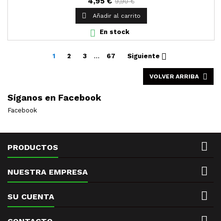
4,95 €
9,90 €
porcentaje de goma arábica y aloe vera.

Añadir al carrito

En stock

1
2
3
…
67
Siguiente

VOLVER ARRIBA
Síganos en Facebook
Facebook

PRODUCTOS

NUESTRA EMPRESA

SU CUENTA
