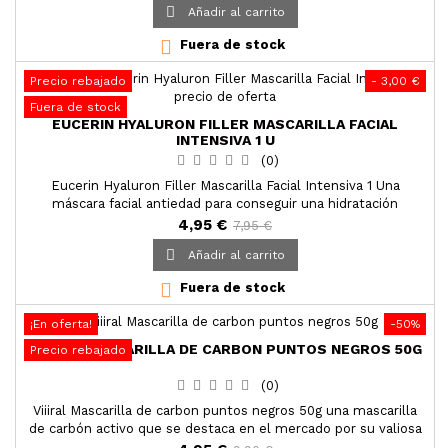

Añadir al carrito
falta de hidratación. Limpia en profundidad y realiza una
exfoliación suave. Reequilibra el pH de la piel.

Fuera de stock
Precio rebajado
- 3,00 €
Fuera de stock
EUCERIN HYALURON FILLER MASCARILLA FACIAL
INTENSIVA 1 U
(0)
Eucerin Hyaluron Filler Mascarilla Facial Intensiva 1 Una
máscara facial antiedad para conseguir una hidratación
inmediata. Se reducen las líneas de expresión y la piel se ve
4,95 €
7,95 €
reluciente, más fresca, más radiante y rejuvenecida.

Añadir al carrito

Fuera de stock
¡En oferta!
-50%
VIIIRAL MASCARILLA DE CARBON PUNTOS NEGROS 50G
Precio rebajado
(0)
Viiiral Mascarilla de carbon puntos negros 50g una mascarilla
de carbón activo que se destaca en el mercado por su valiosa
composición y secado rápido gracias a su considerable