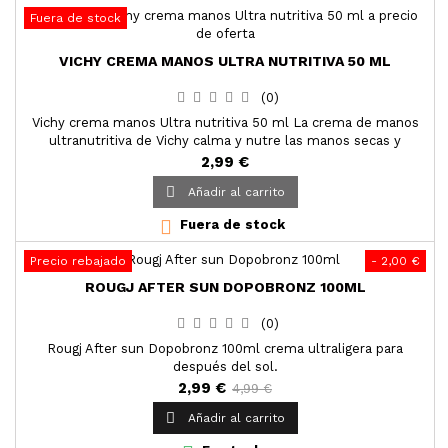
Fuera de stock
VICHY CREMA MANOS ULTRA NUTRITIVA 50 ML
(0)
Vichy crema manos Ultra nutritiva 50 ml La crema de manos
ultranutritiva de Vichy calma y nutre las manos secas y
dañadas por el lavado excesivo
2,99 €

Añadir al carrito

Fuera de stock
Precio rebajado
- 2,00 €
ROUGJ AFTER SUN DOPOBRONZ 100ML
(0)
Rougj After sun Dopobronz 100ml crema ultraligera para
después del sol.
2,99 €
4,99 €

Añadir al carrito