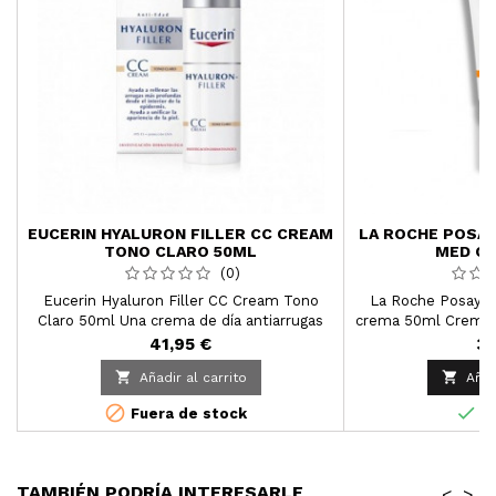
EUCERIN HYALURON FILLER CC CREAM
LA ROCHE POSAY
TONO CLARO 50ML
MED C
(0)
Eucerin Hyaluron Filler CC Cream Tono
La Roche Posay A
Claro 50ml Una crema de día antiarrugas
crema 50ml Crema q
con pigmentos que iguala los tonos de la
la piel muy fotosen
41,95 €
38
piel para una complexión radiante.
la queratosis actín


Añadir al carrito
Añad
piel no me


Fuera de stock
En
TAMBIÉN PODRÍA INTERESARLE
<
>