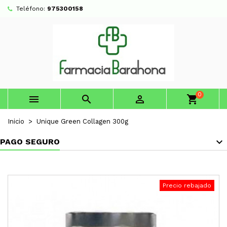
Teléfono:
975300158
0



shopping_cart
Inicio
Unique Green Collagen 300g
PAGO SEGURO
Precio rebajado