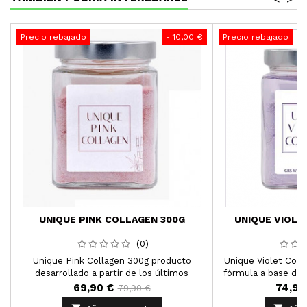
Precio rebajado
- 10,00 €
Precio rebajado
UNIQUE PINK COLLAGEN 300G
UNIQUE VIOLE
(0)
Unique Pink Collagen 300g producto
Unique Violet Coll
desarrollado a partir de los últimos
fórmula a base de 
avances en tecnología de cosmética y
plantas ricas en an
69,90 €
74,90
79,90 €
belleza para el cuidado de la salud.
min