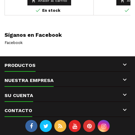


Añadir al carrito
Añad


En stock
En
Síganos en Facebook
Facebook

PRODUCTOS

NUESTRA EMPRESA

SU CUENTA

CONTACTO