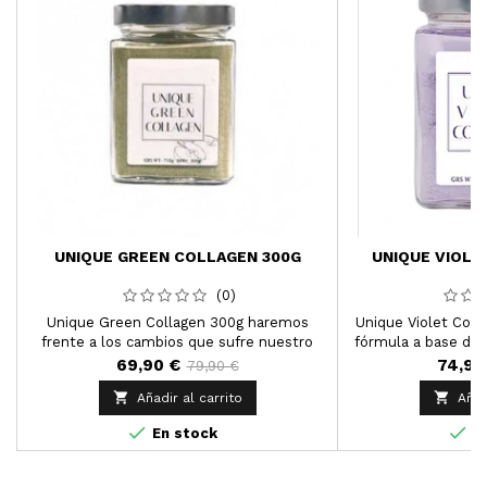
UNIQUE GREEN COLLAGEN 300G
UNIQUE VIOLE
(0)
Unique Green Collagen 300g haremos
Unique Violet Coll
frente a los cambios que sufre nuestro
fórmula a base de 
organismo.
plantas ricas en an
69,90 €
74,90
79,90 €
min


Añadir al carrito
Añad


En stock
En