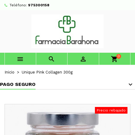
Teléfono:
975300158
0



shopping_cart
Inicio
Unique Pink Collagen 300g
PAGO SEGURO
Precio rebajado