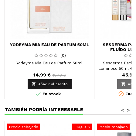
YODEYMA MIA EAU DE PARFUM 50ML
SESDERMA PAC
FLUÍDO LU
ACGLICOLIC C
(0)
HIDRATANT
Yodeyma Mia Eau de Parfum 50ml
Sesderma Pack C-
Luminoso 50ml + Ac
Gel Hidrata
14,99 €
45,95
15,70 €


Añadir al carrito
Añad


En stock
Fuera
TAMBIÉN PODRÍA INTERESARLE
<
>
Precio rebajado
- 10,00 €
Precio rebajado