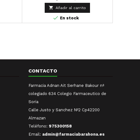

Añadir al carrito

En stock
CONTACTO
Farmacia Adnan Ait Serhane Bakour nª
colegiado 634 Colegio Farmaceutico de
Soria
Calle Justo y Sanchez Nº2 Cp42200
Almazan
Teléfono:
975300158
Email:
admin@farmaciabarahona.es