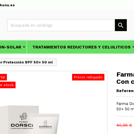
hona.es

ON-SOLAR
TRATAMIENTOS REDUCTORES Y CELULITICOS
or Protección SPF 50+ 50 ml
Farm
rta!
Precio rebajado
Con c
de stock
Referen
Farma Do
50+ 50 m
40,95 €