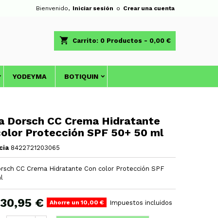
Bienvenido,
Iniciar sesión
o
Crear una cuenta
shopping_cart
Carrito:
0
Productos - 0,00 €
YODEYMA
BOTIQUIN
a Dorsch CC Crema Hidratante
olor Protección SPF 50+ 50 ml
cia
8422721203065
rsch CC Crema Hidratante Con color Protección SPF
l
30,95 €
Ahorre un 10,00 €
Impuestos incluidos