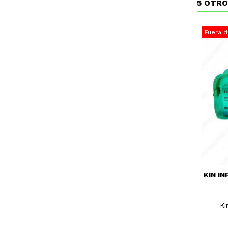
5 OTRO
Fuera d
KIN I
Ki