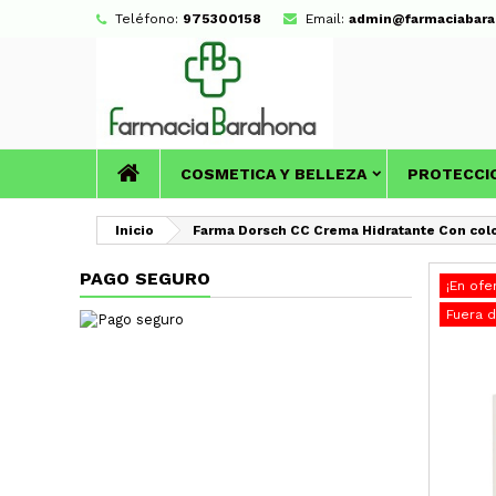
Teléfono:
975300158
Email:
admin@farmaciabara
COSMETICA Y BELLEZA
PROTECCI
Inicio
Farma Dorsch CC Crema Hidratante Con col
PAGO SEGURO
¡En ofe
Fuera 