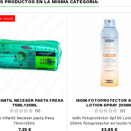
S PRODUCTOS EN LA MISMA CATEGORÍA:
e stock
NFANTIL NECESER PASTA FRESA
ISDIN FOTOPROTECTOR S
75ML+25ML
LOTION SPRAY 250M
(0)
(0)
n Infantil Neceser pasta fresa
Isdin Fotoprotector Spf 50 Lot
75ml+25ml
250ml Fotoprotector en loción h
ligera y de absorción inmed
7,35 €
23,95 €