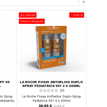
<
>
¡En oferta!
- 11,00 €
¡En oferta!
Precio rebajado
Precio reba
PF 50
LA ROCHE POSAY ANTHELIOS DUPLO
YOD
L
SPRAY PEDIATRICS 50+ 2 X 200ML
(0)
ion Spray
La Roche Posay Anthelios Duplo Spray
Y
idratante,
Pediatrics 50+ 2 x 200ml
iata.
36,95 €
47,95 €