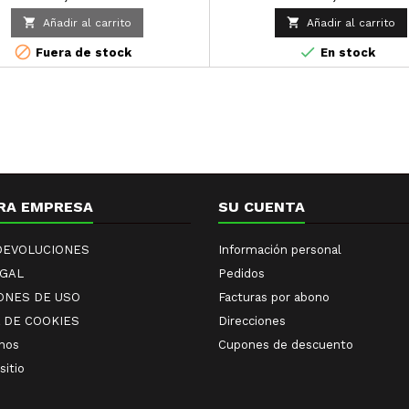


Añadir al carrito
Añadir al carrito


Fuera de stock
En stock
RA EMPRESA
SU CUENTA
 DEVOLUCIONES
Información personal
EGAL
Pedidos
ONES DE USO
Facturas por abono
A DE COOKIES
Direcciones
nos
Cupones de descuento
sitio