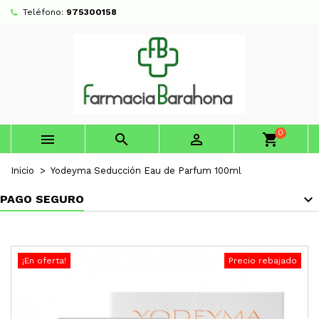
Teléfono:
975300158
0



shopping_cart
Inicio
Yodeyma Seducción Eau de Parfum 100ml
PAGO SEGURO
¡En oferta!
Precio rebajado