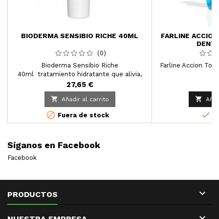
BIODERMA SENSIBIO RICHE 40ML
FARLINE ACCIO
DENTA
(0)
Bioderma Sensibio Riche
Farline Accion Tot
40ml tratamiento hidratante que alivia,
nutre y refuerza de manera biológica la
27,65 €
3
resistencia de la piel frente a las


Añadir al carrito
Añad
agresiones externas impidiendo así la
penetración de agentes irritantes.


Fuera de stock
En
Síganos en Facebook
Facebook

PRODUCTOS

NUESTRA EMPRESA