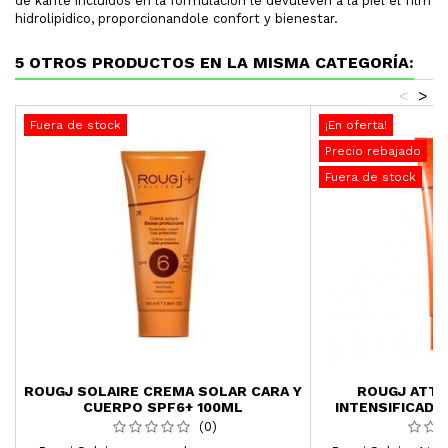
de karite incluidos en la formulacion le devuleven a la piel el film
hidrolipidico, proporcionandole confort y bienestar.
5 OTROS PRODUCTOS EN LA MISMA CATEGORÍA:
<
>
Fuera de stock
¡En oferta!
Precio rebajado
Fuera de stock
ROUGJ SOLAIRE CREMA SOLAR CARA Y
ROUGJ ATTI
CUERPO SPF6+ 100ML
INTENSIFICAD
1
(0)