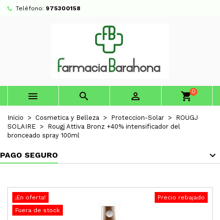
Teléfono:
975300158
0



shopping_cart
Inicio
Cosmetica y Belleza
Proteccion-Solar
ROUGJ
SOLAIRE
Rougj Attiva Bronz +40% intensificador del
bronceado spray 100ml
PAGO SEGURO
¡En oferta!
Precio rebajado
Fuera de stock