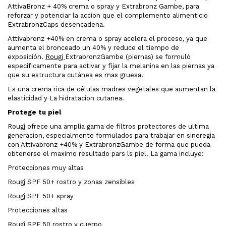
AttivaBronz + 40% crema o spray y Extrabronz Gambe, para
reforzar y potenciar la accion que el complemento alimenticio
ExtrabronzCaps desencadena.
Attivabronz +40% en crema o spray acelera el proceso, ya que
aumenta el bronceado un 40% y reduce el tiempo de
exposición.
Rougj
ExtrabronzGambe (piernas) se formuló
específicamente para activar y fijar la melanina en las piernas ya
que su estructura cutánea es mas gruesa.
Es una crema rica de células madres vegetales que aumentan la
elasticidad y La hidratacion cutanea.
Protege tu piel
Rougj ofrece una amplia gama de filtros protectores de ultima
generacion, especialmente formulados para trabajar en sineregia
con Attivabronz +40% y ExtrabronzGambe de forma que pueda
obtenerse el maximo resultado pars ls piel. La gama incluye:
Protecciones muy altas
Rougj SPF 50+ rostro y zonas zensibles
Rougj SPF 50+ spray
Protecciones altas
Rougj SPF 50 rostro y cuerpo