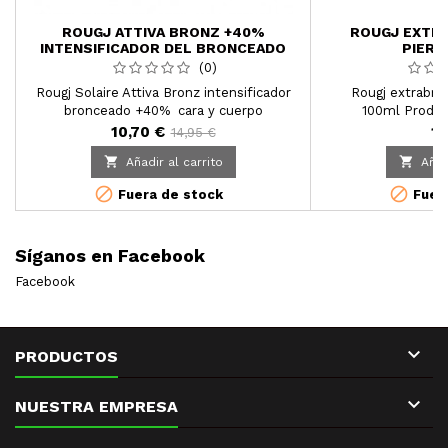
ROUGJ ATTIVA BRONZ +40%
ROUGJ EXTR
INTENSIFICADOR DEL BRONCEADO
PIERN
100ML
(0)
Rougj Solaire Attiva Bronz intensificador
Rougj extrabro
bronceado +40% cara y cuerpo
100ml Produc
Descripción: "Crema cosmética anti-edad
crema específica p
10,70 €
12
14,95 €
para rostro y cuerpo, con protección
para preparar la p


Añadir al carrito
Añad
natural y alta hidratación, estudiada
color natu
específicamente para acelerar el


Fuera de stock
Fuera
bronceado.
Síganos en Facebook
Facebook

PRODUCTOS

NUESTRA EMPRESA