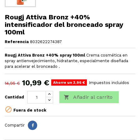
Rougj Attiva Bronz +40%
intensificador del bronceado spray
100ml
Referencia
8032622274387
Rougj Attiva Bronz +40% spray
100ml
Crema cosmética en
spray antienvejecimiento, hidratante, especialmente diseñada
para acelerar el bronceado .
10,99 €
Ahorre un 3,96 €
Impuestos incluidos
14,95 €
Añadir al carrito

Cantidad

Fuera de stock
Compartir