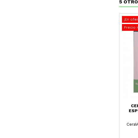
5 OTRO
¡En ofer
Precio 
CE
ESP
CeraV