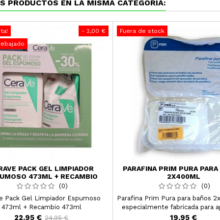
S PRODUCTOS EN LA MISMA CATEGORÍA:
ta!
- 2,00 €
Fuera de stock
rebajado
RAVE PACK GEL LIMPIADOR
PARAFINA PRIM PURA PARA
UMOSO 473ML + RECAMBIO
2X400ML
473ML
(0)
(0)
e Pack Gel Limpiador Espumoso
Parafina Prim Pura para baños 
473ml + Recambio 473ml
especialmente fabricada para a
fisioterapia gracias a sus caract
22,95 €
19,95 €
24,95 €