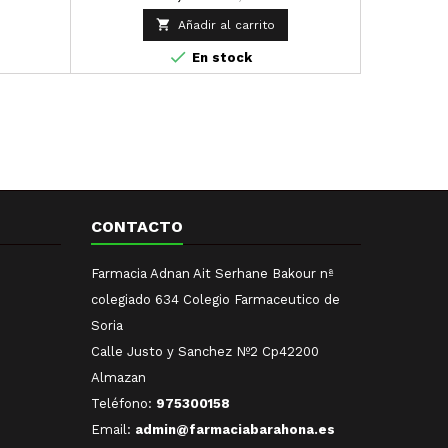
n y su
contien

Añadir al carrito
Resistent

En stock
CONTACTO
Farmacia Adnan Ait Serhane Bakour nª
colegiado 634 Colegio Farmaceutico de
Soria
Calle Justo y Sanchez Nº2 Cp42200
Almazan
Teléfono:
975300158
Email:
admin@farmaciabarahona.es