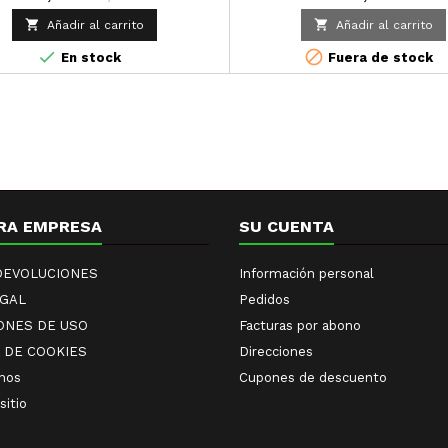
como su punto bajo de fusió


Añadir al carrito
Añadir al carrito
desodorizada.


En stock
Fuera de stock
RA EMPRESA
SU CUENTA
 DEVOLUCIONES
Información personal
EGAL
Pedidos
ONES DE USO
Facturas por abono
A DE COOKIES
Direcciones
nos
Cupones de descuento
sitio