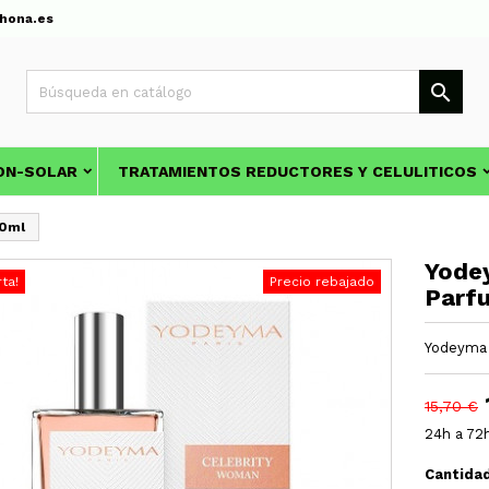
hona.es

ON-SOLAR
TRATAMIENTOS REDUCTORES Y CELULITICOS
50ml
Yode
rta!
Precio rebajado
Parf
Yodeyma 
15,70 €
24h a 72
Cantida