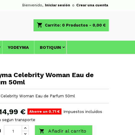
Bienvenido,
Iniciar sesión
o
Crear una cuenta
shopping_cart
Carrito:
0
Productos - 0,00 €
YODEYMA
BOTIQUIN
yma Celebrity Woman Eau de
um 50ml
Celebrity Woman Eau de Parfum 50ml
14,99 €
Ahorre un 0,71 €
Impuestos incluidos
h segun transporte
Añadir al carrito

d