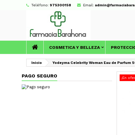
Teléfono:
975300158
Email:
admin@farmaciabara
COSMETICA Y BELLEZA
PROTECCI
Inicio
Yodeyma Celebrity Woman Eau de Parfum 
PAGO SEGURO
¡En ofe