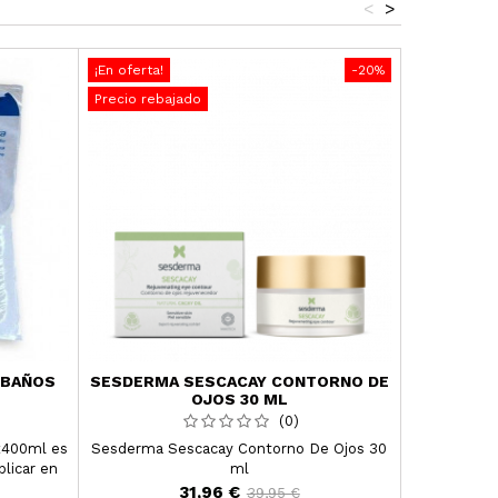
<
>
¡En oferta!
-20%
Fuera de st
Precio rebajado
 BAÑOS
SESDERMA SESCACAY CONTORNO DE
SESDERM
OJOS 30 ML
LOCIÓ
(0)
2x400ml es
Sesderma Sescacay Contorno De Ojos 30
Sesderma 
plicar en
ml
Spray SPF50
erísticas
de los n
31,96 €
39,95 €