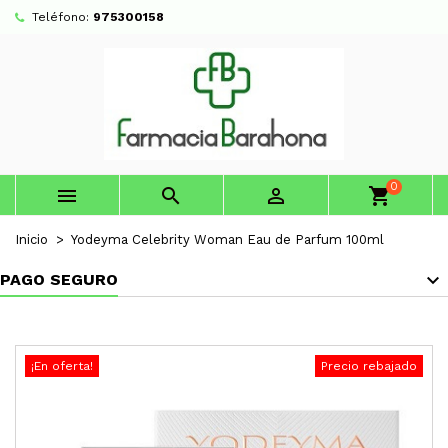
Teléfono:
975300158
0



shopping_cart
Inicio
Yodeyma Celebrity Woman Eau de Parfum 100ml
PAGO SEGURO
¡En oferta!
Precio rebajado