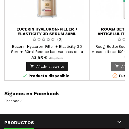
EUCERIN HYALURON-FILLER +
ROUGJ BETT
ELASTICITY 3D SERUM 30ML
ANTICELULITIC
1
(0)
Eucerin Hyaluron-Filler + Elasticity 3D
Rougj BetterBody 
Serum 30ml Reduce las manchas de la
Areas criticas 100ml
edad, debidas a la exposición crónica al sol,
base de cafeina ,teo
33,95 €
14
46,95 €
con efectos visibles a partir de las dos
zonas 


Añadir al carrito
Añad
semanas


Producto disponible
Fuera
Síganos en Facebook
Facebook

PRODUCTOS