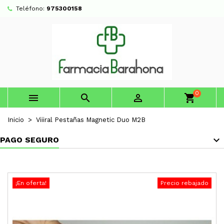
Teléfono:
975300158
0



shopping_cart
Inicio
Viiiral Pestañas Magnetic Duo M2B
PAGO SEGURO
¡En oferta!
Precio rebajado