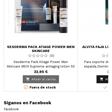
SESDERMA PACK ATIAGE POWER MEN
ALVITA FAJA LU
SKINCARE
(0)
Sesderma Pack Atiage Power Men
Para soporte de la
Skincare MEN Supreme antiaging lotion 50
espalda.Disminuye
ml + MEN Active eye contour gel 15 ml
32,95 €
24


Añadir al carrito
Añad


Fuera de stock
En
Síganos en Facebook
Facebook