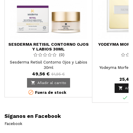
SESDERMA RETISIL CONTORNO OJOS
YODEYMA MORF
Y LABIOS 30ML
1
(0)
Sesderma Retisil Contorno Ojos y Labios
30ml
Yodeyma Morfeo 
49,56 €
61,95 €
25,49

Añadir al carrito

Añad

Fuera de stock

En
Síganos en Facebook
Facebook