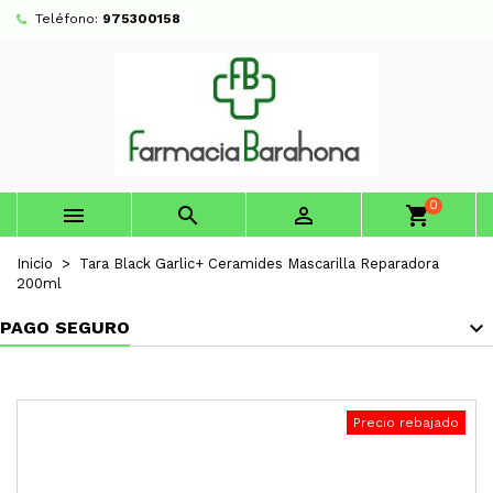
Teléfono:
975300158
0



shopping_cart
Inicio
Tara Black Garlic+ Ceramides Mascarilla Reparadora
200ml
PAGO SEGURO
Precio rebajado