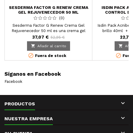
SESDERMA FACTOR G RENEW CREMA
ISDIN PACK A
GEL REJUVENECEDOR 50 ML
CONTROL DE
LIMPIADOR PU
(0)
Sesderma Factor G Renew Crema Gel
Isdin Pack Acniben
Rejuvenecedor 50 ml es una crema gel
brillo 40ml + L
formulada con un potente cóctel de
150ml rutina facial 
37,07 €
22,75
52,95 €
factores de crecimiento que estimula la
personas con pieles


Añadir al carrito
Añad
síntesis de colágeno y elastina de la piel.
ac


Fuera de stock
Fuera
Síganos en Facebook
Facebook

PRODUCTOS

NUESTRA EMPRESA