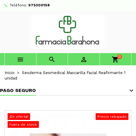
Teléfono:
975300158
0



shopping_cart
Inicio
Sesderma Sesmedical Mascarilla Facial Reafirmante 1
unidad
PAGO SEGURO
¡En oferta!
Precio rebajado
Fuera de stock