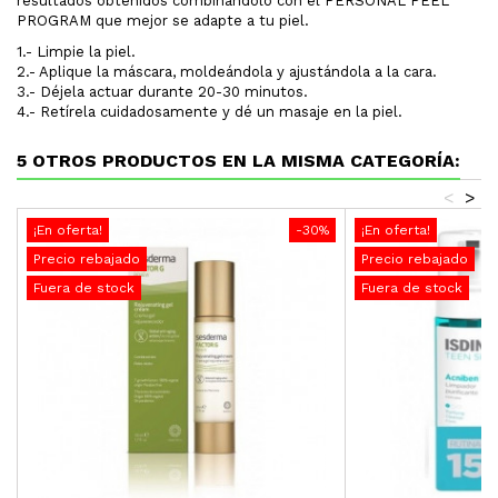
resultados obtenidos combinándolo con el PERSONAL PEEL
PROGRAM que mejor se adapte a tu piel.
1.- Limpie la piel.
2.- Aplique la máscara, moldeándola y ajustándola a la cara.
3.- Déjela actuar durante 20-30 minutos.
4.- Retírela cuidadosamente y dé un masaje en la piel.
5 OTROS PRODUCTOS EN LA MISMA CATEGORÍA:
<
>
¡En oferta!
-30%
¡En oferta!
Precio rebajado
Precio rebajado
Fuera de stock
Fuera de stock