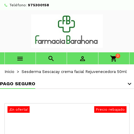
Teléfono:
975300158
0



shopping_cart
Inicio
Sesderma Sescacay crema facial Rejuvenecedora 50ml
PAGO SEGURO
¡En oferta!
Precio rebajado