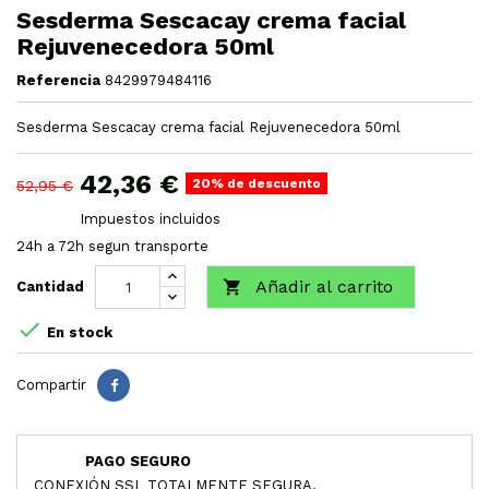
Sesderma Sescacay crema facial
Rejuvenecedora 50ml
Referencia
8429979484116
Sesderma Sescacay crema facial Rejuvenecedora 50ml
42,36 €
20% de descuento
52,95 €
Impuestos incluidos
24h a 72h segun transporte
Añadir al carrito

Cantidad

En stock
Compartir
PAGO SEGURO
CONEXIÓN SSL TOTALMENTE SEGURA.