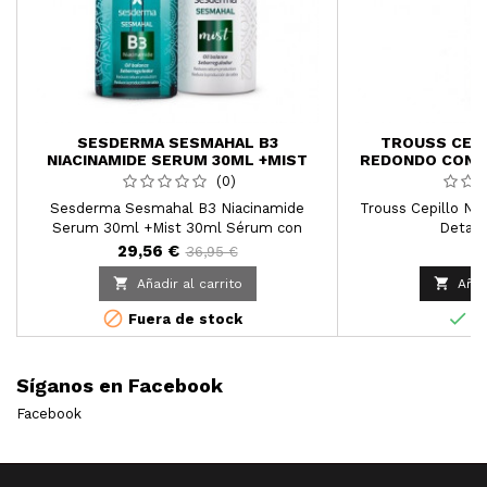
SESDERMA SESMAHAL B3
TROUSS CEP
NIACINAMIDE SERUM 30ML +MIST
REDONDO CON 
30ML
(0)
Sesderma Sesmahal B3 Niacinamide
Trouss Cepillo N
Serum 30ml +Mist 30ml Sérum con
Detall
vitamina B3 formulado a partir de ácido
29,56 €
7
36,95 €
hialurónico de tres pesos moleculares,


Añadir al carrito
Añad
grafeno carbon (sesgrafeno) y
NIACINAMIDA, un derivado de la vitamina


Fuera de stock
En
B3, que puede ser tu mayor aliado para
reducir la producción de sebo y matificar tu
piel.
Síganos en Facebook
Facebook