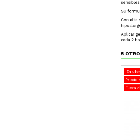
sensibles
Su formul
Con alta 
hipoalerg
Aplicar g
cada 2 ho
5 OTRO
¡En ofer
Precio 
Fuera d