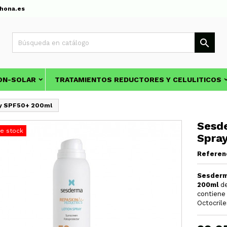
hona.es

ON-SOLAR
TRATAMIENTOS REDUCTORES Y CELULITICOS
ay SPF50+ 200ml
Sesde
de stock
Spra
Referen
Sesderm
200ml
de
contiene 
Octocrile