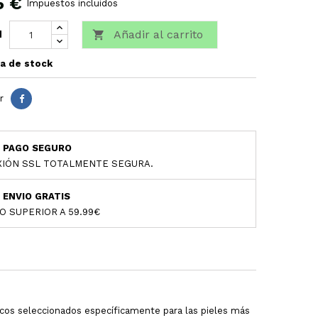
5 €
Impuestos incluidos
Añadir al carrito

d
a de stock
r
PAGO SEGURO
IÓN SSL TOTALMENTE SEGURA.
ENVIO GRATIS
O SUPERIOR A 59.99€
micos seleccionados específicamente para las pieles más