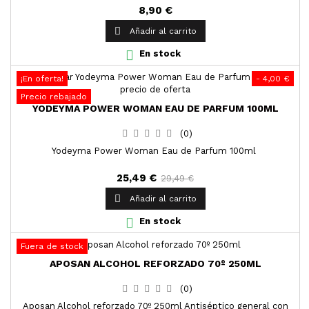
8,90 €

Añadir al carrito

En stock
¡En oferta!
- 4,00 €
Precio rebajado
YODEYMA POWER WOMAN EAU DE PARFUM 100ML
(0)
Yodeyma Power Woman Eau de Parfum 100ml
25,49 €
29,49 €

Añadir al carrito

En stock
Fuera de stock
APOSAN ALCOHOL REFORZADO 70º 250ML
(0)
Aposan Alcohol reforzado 70º 250ml Antiséptico general con