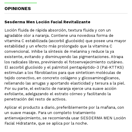
OPINIONES
Sesderma Men Loción Facial Revitalizante
Loción fluida de rápida absorción, textura fluida y con un
agradable olor a naranja. Contiene una novedosa forma de
vitamina C estabilizada (ascorbil glucósido) que posee una mayor
estabilidad y un efecto más prolongado que la vitamina C
convencional. Inhibe la síntesis de melanina y reduce la ya
existente, evitando y disminuyendo las pigmentaciones. Atrapa
los radicales libres, previniendo el fotoenvejecimiento cutáneo.
El ascorbil glucósido y el palmitoil pentapéptido-3 (Pal-KTTKS)
estimulan a los fibroblastos para que sinteticen moléculas de
tejido conectivo, en concreto colágeno y glicosaminoglicanos,
rellenando las arrugas y aportando elasticidad y tersura a la piel.
Por su parte, el extracto de naranja ejerce una suave acción
exfoliante, adelgazando el estrato córneo y facilitando la
penetración del resto de activos.
Aplicar el producto a diario, preferiblemente por la mañana, con
un suave masaje. Para un completo tratamiento
antienvejecimiento, se recomienda usar SESDERMA MEN Loción
Facial Hidratante, que se aplica por la noche.