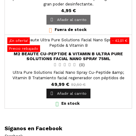
gran poder desinfectante.
4,95 €

Añadir al carrito

Fuera de stock
¡En oferta!
- 42,51 €
Precio rebajado
M2 BEAUTE CU-PEPTIDE & VITAMIN B ULTRA PURE
SOLUTIONS FACIAL NANO SPRAY 75ML
(0)
Ultra Pure Solutions Facial Nano Spray Cu-Peptide &amp;
Vitamin B Tratamiento facial regenerador con péptidos de
cobre y vitamina B.Una tez fresca, un brillo luminoso y una
49,99 €
92,50 €
apariencia más joven. La piel está revitalizada, protegida,

Añadir al carrito
hidratada y llena de energía, gracias a este increíble
“combustible cutáneo.

En stock
Síganos en Facebook