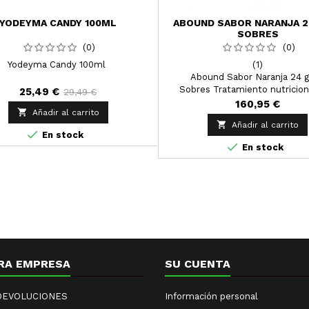
YODEYMA CANDY 100ML
ABOUND SABOR NARANJA 24
SOBRES
(0)
(0)
Yodeyma Candy 100ml
(1)
Abound Sabor Naranja 24 g
Sobres Tratamiento nutricion
25,49 €
29,49 €
contribuye a la cicatrización de l
160,95 €

Añadir al carrito

Añadir al carrito

En stock

En stock
RA EMPRESA
SU CUENTA
 DEVOLUCIONES
Información personal