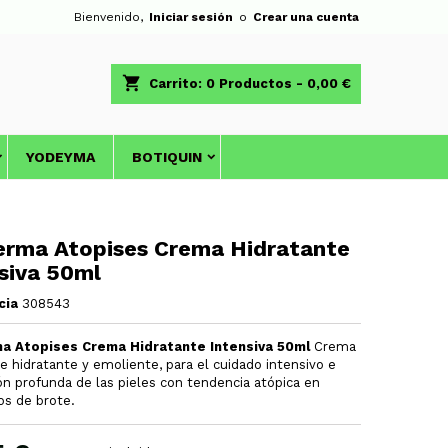
Bienvenido,
Iniciar sesión
o
Crear una cuenta
shopping_cart
Carrito:
0
Productos - 0,00 €
YODEYMA
BOTIQUIN
erma Atopises Crema Hidratante
siva 50ml
cia
308543
a Atopises Crema Hidratante Intensiva 50ml
Crema
 hidratante y emoliente, para el cuidado intensivo e
ón profunda de las pieles con tendencia atópica en
s de brote.