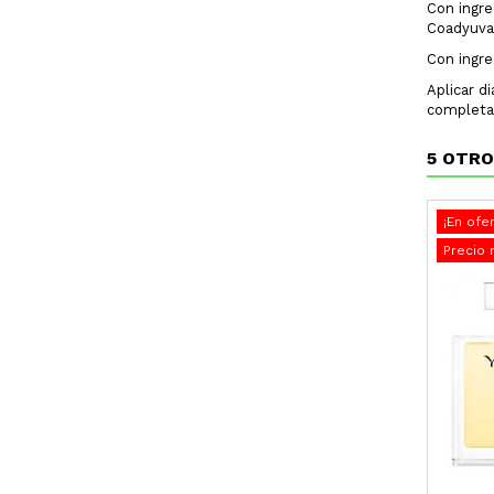
Con ingre
Coadyuva
Con ingre
Aplicar d
completa 
5 OTRO
¡En ofer
Precio 