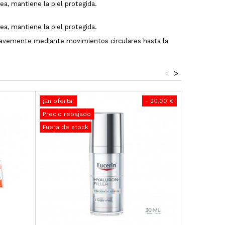
ea, mantiene la piel protegida.
a, mantiene la piel protegida.
suavemente mediante movimientos circulares hasta la
<
>
¡En oferta!
- 20,00 €
Precio rebajado
Fuera de stock