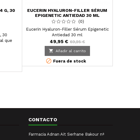
 G, 30
EUCERIN HYALURON-FILLER SÉRUM
ABEDUL
EPIGENETIC ANTIEDAD 30 ML
(0)
Eucerin Hyaluron-Filler Sérum Epigenetic
Abedul Tan
, 30
Antiedad 30 ml
tonalizado
al que
solución rá
49,95 €
69,95 €
as heridas.
las 

Añadir al carrito


Fuera de stock
P
CONTACTO
Farmacia Adnan Ait Serhane Bakour nª