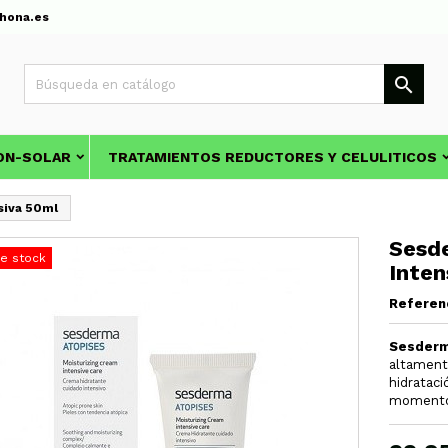
hona.es

ON-SOLAR
TRATAMIENTOS REDUCTORES Y CELULITICOS
siva 50ml
Sesd
de stock
Inten
Referen
Sesderm
altamente
hidrataci
momento