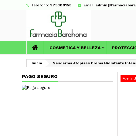
Teléfono:
975300158
Email:
admin@farmaciabara
COSMETICA Y BELLEZA
PROTECCI
Inicio
Sesderma Atopises Crema Hidratante Inten
PAGO SEGURO
Fuera 