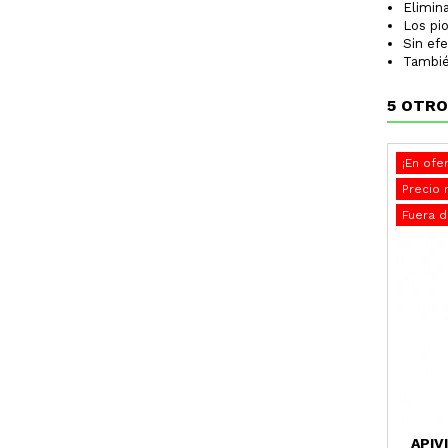
Elimina
Los pio
Sin ef
Tambié
5 OTRO
¡En ofer
Precio 
Fuera d
APIV