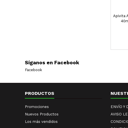
Apivita
40ml
pro
Síganos en Facebook
Facebook
PRODUCTOS
NUEST
Promociones
ENVÍO Y
Nuevos Productos
AVISO L
Los más vendidos
CONDICI