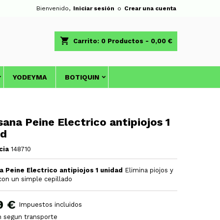
Bienvenido,
Iniciar sesión
o
Crear una cuenta
shopping_cart
Carrito:
0
Productos - 0,00 €
YODEYMA
BOTIQUIN
ana Peine Electrico antipiojos 1
ad
cia
148710
 Peine Electrico antipiojos 1 unidad
Elimina piojos y
con un simple cepillado
9 €
Impuestos incluidos
h segun transporte