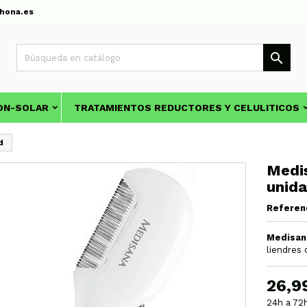
hona.es

ON-SOLAR
TRATAMIENTOS REDUCTORES Y CELULITICOS
d
Medis
unid
Referen
Medisana
liendres 
26,9
24h a 72