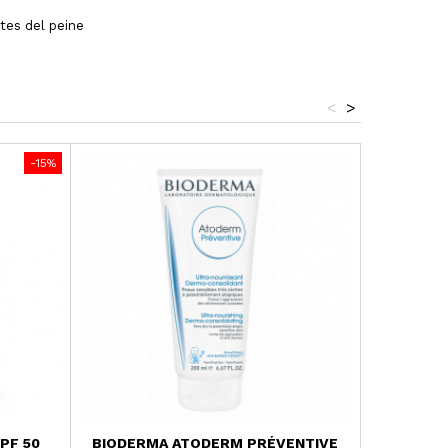
ntes del peine
<
>
-15%
PF 50
BIODERMA ATODERM PRÉVENTIVE
ALVITA 