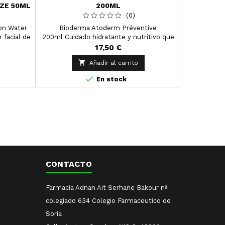
ZE 50ML
200ML
(0)
ion Water
Bioderma Atoderm Préventive
Para la arti
 facial de
200ml Cuidado hidratante y nutritivo que
con esguince
porta
limita la sequedad de la piel del bebé.
17,50 €
nmediata y

Añadir al carrito
ente a la

En stock
CONTACTO
Farmacia Adnan Ait Serhane Bakour nª
colegiado 634 Colegio Farmaceutico de
Soria