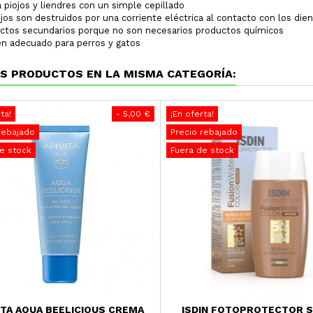
 piojos y liendres con un simple cepillado
jos son destruidos por una corriente eléctrica al contacto con los die
ectos secundarios porque no son necesarios productos químicos
n adecuado para perros y gatos
S PRODUCTOS EN LA MISMA CATEGORÍA:
ta!
- 5,00 €
¡En oferta!
rebajado
Precio rebajado
e stock
Fuera de stock
ITA AQUA BEELICIOUS CREMA
ISDIN FOTOPROTECTOR S