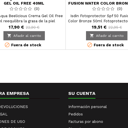
GEL OIL FREE 40ML
FUSION WATER COLOR BRON
(0)
(0)
 Aqua Beelicious Crema Gel Oil Free
Isdin Fotoprotector Spf 50 Fus
 reequilibra la grasa de la piel
Color Bronze 50ml Fotoprotector
porcionando un acabado mate.
fase acuosa con color que a
17,90 €
19,51 €
22,90 €
22,95 €
hidratación intensa, absorción i


Añadir al carrito
Añadir al carrito
garantiza una alta protección fr
radiación UV.


Fuera de stock
Fuera de stock
RA EMPRESA
SU CUENTA
 DEVOLUCIONES
Información personal
EGAL
Pedidos
ONES DE USO
Facturas por abono