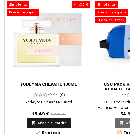
¡En oferta!
- 4,00 €
¡En oferta!
Precio rebajado
Precio rebajado
Fuera de stock
YODEYMA CHEANTE 100ML
USU PACK RUT
REGALO ESEN
(0)
Yodeyma Cheante 100ml
Usu Pack Rutina
Esencia Hidratante
crema Universal ma
25,49 €
54,99
29,49 €
esencia hidratante y


Añadir al carrito
Añad


En stock
Fuera