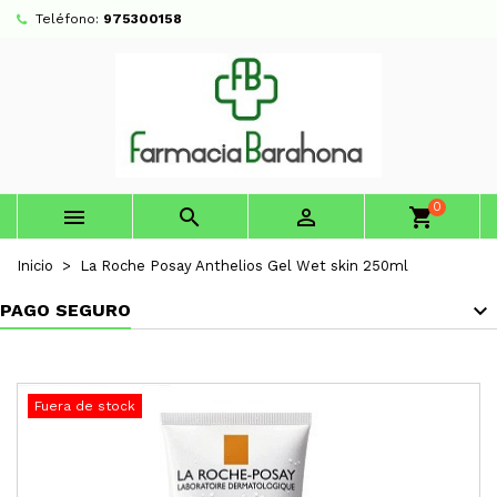
Teléfono:
975300158
0



shopping_cart
Inicio
La Roche Posay Anthelios Gel Wet skin 250ml
PAGO SEGURO
Fuera de stock