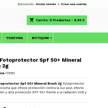
Bienvenido,
Iniciar sesión
o
Crear una cuenta
shopping_cart
Carrito:
0
Productos - 0,00 €
YODEYMA
BOTIQUIN
 Fotoprotector Spf 50+ Mineral
 2g
cia
179181
toprotector Spf 50+ Mineral Brush 2g
Fotoprotector
 brocha que ofrece protección contra la luz azul, efecto
ión y alta protección SPF 50+ frente a la radiación UVB y