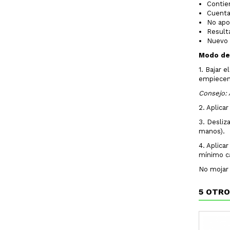
Contie
Cuenta 
No apor
Result
Nuevo 
Modo de
1. Bajar 
empiecen 
Consejo: 
2. Aplica
3. Desliz
manos).
4. Aplica
mínimo c
No mojar 
5 OTRO