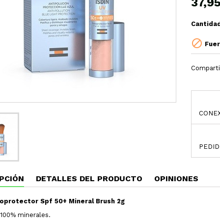
37,9
Cantida

Fuer
Comparti
CONEX
PEDID
PCIÓN
DETALLES DEL PRODUCTO
OPINIONES
toprotector Spf 50+ Mineral Brush 2g
s 100% minerales.