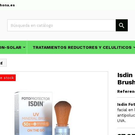
hona.es

ON-SOLAR
TRATAMIENTOS REDUCTORES Y CELULITICOS
2g
Isdin
de stock
Brush
Referen
Isdin Fo
facial en
antipoluc
UVA.