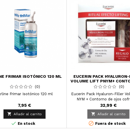
NE FRIMAR ISOTÓNICO 120 ML
EUCERIN PACK HYALURON-
VOLUME LIFT PNYM+ CONT
OJOS
(0)
(0)
rline Frimar Isotónico 120 ml
Eucerin Pack Hyaluron-Filler Vo
NYM + Contorno de ojos cof
contiene la crema y el contorn
7,95 €
32,99 €
para un ritual completo


Añadir al carrito
Añadir al carrito


En stock
Fuera de stock