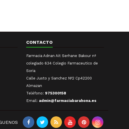
CONTACTO
Farmacia Adnan Ait Serhane Bakour nª
colegiado 634 Colegio Farmaceutico de
Soria
Calle Justo y Sanchez Nº2 Cp42200
Almazan
Teléfono:
975300158
Email:
admin@farmaciabarahona.es
ÍGUENOS