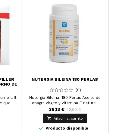
FILLER
NUTERGIA BILEINA 180 PERLAS
ISDIN CI
ORNO DE
(0)
lume Lift
Nutergia Bileina 180 Perlas Aceite de
Isdin Cic
re que
onagra virgen y vitamina E natural.
50g I
o de ojos
dermat
36,13 €
42,50 €
.

Añadir al carrito


Producto disponible
P