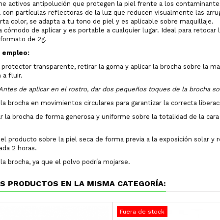
ne activos antipolución que protegen la piel frente a los contaminant
con partículas reflectoras de la luz que reducen visualmente las arrug
ta color, se adapta a tu tono de piel y es aplicable sobre maquillaje.
a cómodo de aplicar y es portable a cualquier lugar. Ideal para retoca
formato de 2g.
 empleo:
el protector transparente, retirar la goma y aplicar la brocha sobre la
a fluir.
Antes de aplicar en el rostro, dar dos pequeños toques de la brocha so
r la brocha en movimientos circulares para garantizar la correcta libera
ar la brocha de forma generosa y uniforme sobre la totalidad de la cara
r el producto sobre la piel seca de forma previa a la exposición solar 
ada 2 horas.
la brocha, ya que el polvo podría mojarse.
S PRODUCTOS EN LA MISMA CATEGORÍA:
Fuera de stock