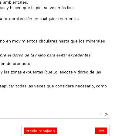
es ambientales.
as y hacen que la piel se vea más lisa.
r la fotoprotección en cualquier momento.
 mano en movimientos circulares hasta que los minerales
bre el dorso de la mano para evitar excedentes.
ción de producto.
 y las zonas expuestas (cuello, escote y dorso de las
y reaplicar todas las veces que considere necesario, como
<
>
Precio rebajado
-15%