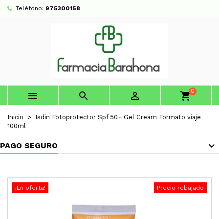
Teléfono:
975300158
0



shopping_cart
Inicio
Isdin Fotoprotector Spf 50+ Gel Cream Formato viaje
100ml
PAGO SEGURO
¡En oferta!
Precio rebajado