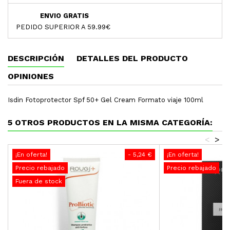
ENVIO GRATIS
PEDIDO SUPERIOR A 59.99€
DESCRIPCIÓN
DETALLES DEL PRODUCTO
OPINIONES
Isdin Fotoprotector Spf 50+ Gel Cream Formato viaje 100ml
5 OTROS PRODUCTOS EN LA MISMA CATEGORÍA:
<
>
¡En oferta!
- 5,24 €
¡En oferta!
Precio rebajado
Precio rebajado
Fuera de stock