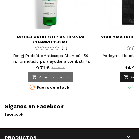
ROUGJ PROBIÓTIC ANTICASPA
YODEYMA HOUST
CHAMPÚ 150 ML
(0)
Rougj Probiótic Anticaspa Champú 150
Yodeyma Houston
ml formulado para ayudar a combatir la
formación de caspa seca y grasa y prevenir
9,71 €
14,99
14,95 €
su reaparición. Su suave espuma calma el


Añadir al carrito
Añad
cuero cabelludo, alivia el picor y limpia en
profundidad sin agredir.10


Fuera de stock
En
Síganos en Facebook
Facebook

PRODUCTOS