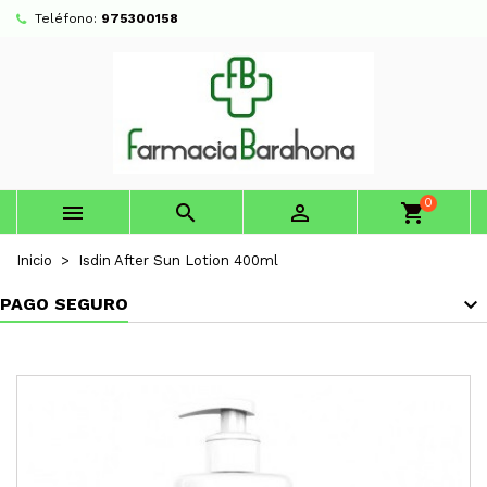
Teléfono:
975300158
0



shopping_cart
Inicio
Isdin After Sun Lotion 400ml
PAGO SEGURO