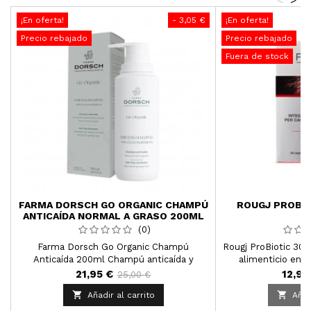
¡En oferta!
- 3,05 €
¡En oferta!
Precio rebajado
Precio rebajado
Fuera de stock
FARMA DORSCH GO ORGANIC CHAMPÚ
ROUGJ PROBIO
ANTICAÍDA NORMAL A GRASO 200ML
(0)
Farma Dorsch Go Organic Champú
Rougj ProBiotic 30
Anticaída 200ml Champú anticaída y
alimenticio en 
antiedad.
fortalecer y aume
21,95 €
12,95
25,00 €
cabello, gracias a 


Añadir al carrito
Añad
de v