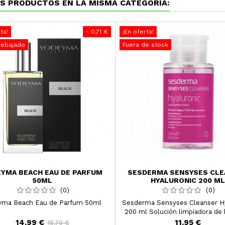
S PRODUCTOS EN LA MISMA CATEGORÍA:
ta!
- 0,71 €
¡En oferta!
rebajado
Fuera de stock
YMA BEACH EAU DE PARFUM
SESDERMA SENSYSES CLE
50ML
HYALURONIC 200 ML
(0)
(0)
yma Beach Eau de Parfum 50ml
Sesderma Sensyses Cleanser Hy
200 ml Solución limpiadora de 
lipídicas que limpia, refuerza la 
14,99 €
11,95 €
15,70 €