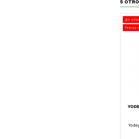
5 OTRO
¡En ofer
Precio 
YODE
Yode