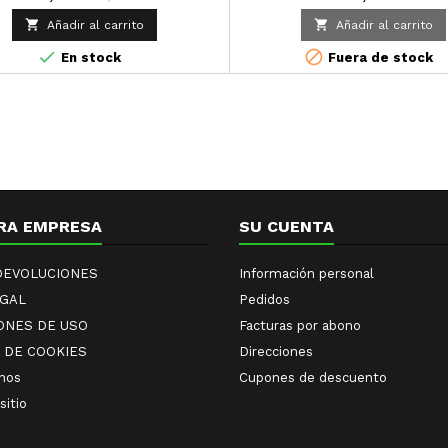
y alisa las arrugas. Indicado para


Añadir al carrito
Añadir al carrito
de pieles, especialmente para
deshidratadas. · Hidratación inm


En stock
Fuera de stock
Mayor elasticidad. · Relleno de a
Efecto tensor. · Efecto calmante
Pantenol
RA EMPRESA
SU CUENTA
 DEVOLUCIONES
Información personal
EGAL
Pedidos
ONES DE USO
Facturas por abono
A DE COOKIES
Direcciones
nos
Cupones de descuento
sitio