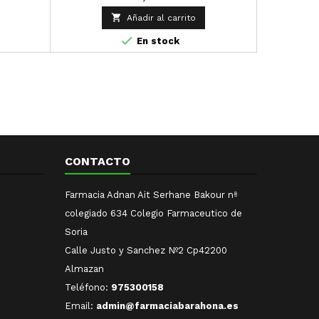
 todo tipo

Añadir al carrito
 pieles
ediata. ·

En stock
rrugas. ·
 gracias a
CONTACTO
Farmacia Adnan Ait Serhane Bakour nª
colegiado 634 Colegio Farmaceutico de
Soria
Calle Justo y Sanchez Nº2 Cp42200
Almazan
Teléfono:
975300158
Email:
admin@farmaciabarahona.es