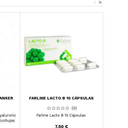
<
>
¡En oferta!
Precio reba
ANSER
FARLINE LACTO B 10 CÁPSULAS
TONGIL 
ENVE
(0)
aluronic
Farline Lacto B 10 Cápsulas
Tongil Est
burbujas
hidratación
7,50 €