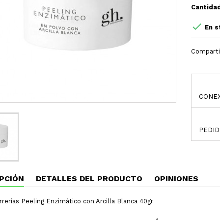
Cantida

En s
Comparti
CONEX
PEDID
PCIÓN
DETALLES DEL PRODUCTO
OPINIONES
erías Peeling Enzimático con Arcilla Blanca 40gr