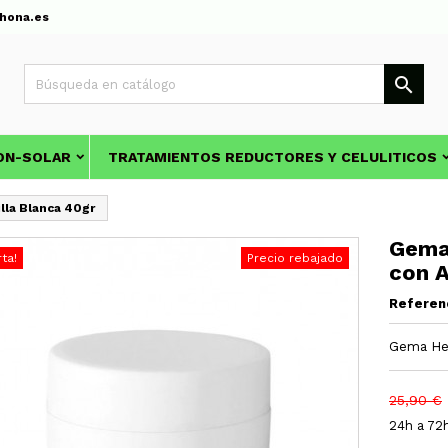
hona.es

ON-SOLAR
TRATAMIENTOS REDUCTORES Y CELULITICOS
lla Blanca 40gr
Gema 
rta!
Precio rebajado
con A
Referen
Gema Herr
25,90 €
24h a 72