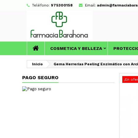
Teléfono:
975300158
Email:
admin@farmaciabara
COSMETICA Y BELLEZA
PROTECCI
Inicio
Gema Herrerías Peeling Enzimático con Arci
PAGO SEGURO
¡En ofe