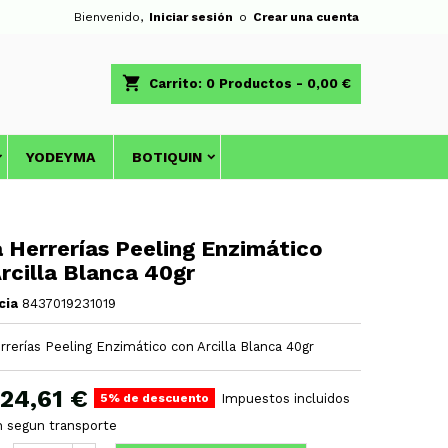
Bienvenido,
Iniciar sesión
o
Crear una cuenta
shopping_cart
Carrito:
0
Productos - 0,00 €
YODEYMA
BOTIQUIN
Herrerías Peeling Enzimático
rcilla Blanca 40gr
cia
8437019231019
erías Peeling Enzimático con Arcilla Blanca 40gr
24,61 €
5% de descuento
Impuestos incluidos
h segun transporte