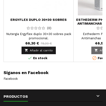
ERGYFLEX DUPLO 30+30 SOBRES
ESTHEDERM PHO
ANTIMANCHAS A
(0)
Nutergia Ergyflex duplo 30+30 sobres pack
Esthederm Pho
promocional.
Antimanchas Alt
66,30 €
46,99
78,00 €


Añadir al carrito
Añad


En stock
Fuera
Síganos en Facebook
Facebook

PRODUCTOS