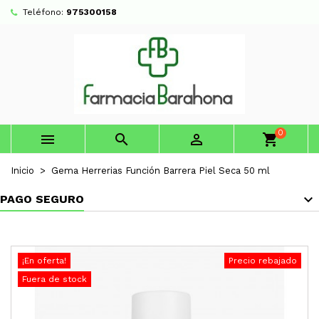
Teléfono:
975300158
0



shopping_cart
Inicio
Gema Herrerias Función Barrera Piel Seca 50 ml
PAGO SEGURO
¡En oferta!
Precio rebajado
Fuera de stock