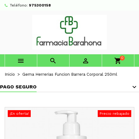
Teléfono:
975300158
0



shopping_cart
Inicio
Gema Herrerias Funcion Barrera Corporal 250ml
PAGO SEGURO
¡En oferta!
Precio rebajado