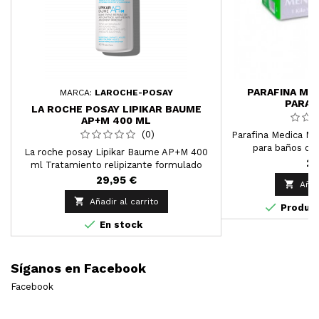
PARAFINA ME
MARCA:
LAROCHE-POSAY
PARAM
LA ROCHE POSAY LIPIKAR BAUME
AP+M 400 ML
(0)
Parafina Medica Me
para baños de 
La roche posay Lipikar Baume AP+M 400
tera
26
ml Tratamiento relipizante formulado
específicamente para las pieles muy secas,
29,95 €

Añad
irritadas y con picores. ApropiadLa roche

Añadir al carrito
posay para la piel del bebé, del niño y del

Product
adulto.

En stock
Síganos en Facebook
Facebook