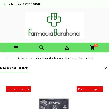
Teléfono:
975300158
0



shopping_cart
Inicio
Apivita Express Beauty Mascarilla Propolis 2x8ml
PAGO SEGURO
Fuera de stock
Precio rebajado