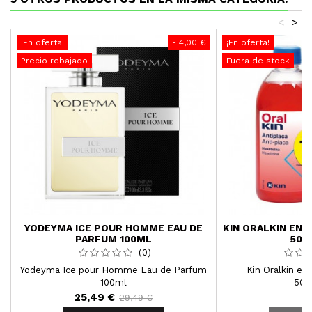
<
>
¡En oferta!
- 4,00 €
¡En oferta!
Precio rebajado
Fuera de stock
YODEYMA ICE POUR HOMME EAU DE
KIN ORALKIN EN
PARFUM 100ML
500
(0)
Yodeyma Ice pour Homme Eau de Parfum
Kin Oralkin en
100ml
500
25,49 €
7
29,49 €