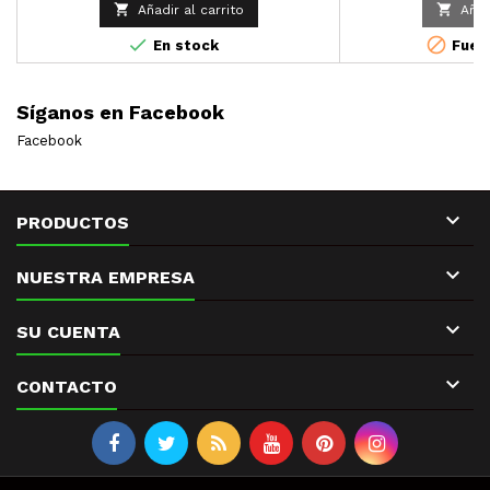


Añadir al carrito
Añad


En stock
Fuera
Síganos en Facebook
Facebook

PRODUCTOS

NUESTRA EMPRESA

SU CUENTA

CONTACTO