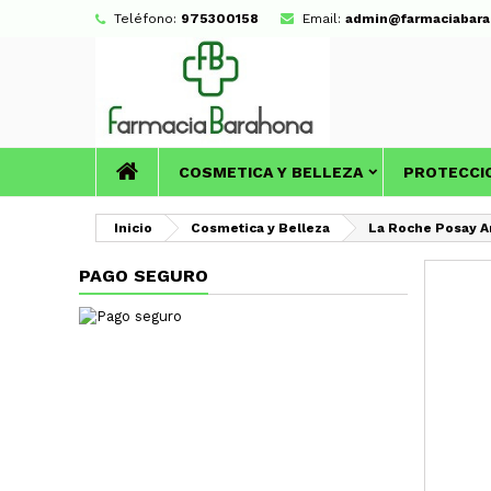
Teléfono:
975300158
Email:
admin@farmaciabara
COSMETICA Y BELLEZA
PROTECCI
Inicio
Cosmetica y Belleza
La Roche Posay A
PAGO SEGURO