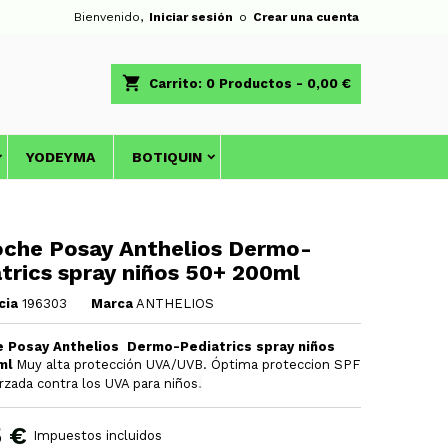
Bienvenido,
Iniciar sesión
o
Crear una cuenta
shopping_cart
Carrito:
0
Productos - 0,00 €
YODEYMA
BOTIQUIN
oche Posay Anthelios Dermo-
trics spray niños 50+ 200ml
cia
196303
Marca
ANTHELIOS
e Posay Anthelios Dermo-Pediatrics spray niños
ml
Muy alta protección UVA/UVB. Óptima proteccion SPF
.
rzada contra los UVA para niños
5 €
Impuestos incluidos