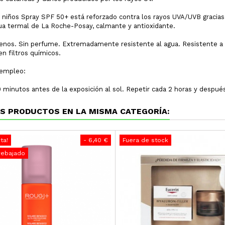
 niños Spray SPF 50+ está reforzado contra los rayos UVA/UVB graci
ua termal de La Roche-Posay, calmante y antioxidante.
enos. Sin perfume. Extremadamente resistente al agua. Resistente a l
en filtros químicos.
empleo:
0 minutos antes de la exposición al sol. Repetir cada 2 horas y después
S PRODUCTOS EN LA MISMA CATEGORÍA:
ta!
- 6,40 €
Fuera de stock
rebajado