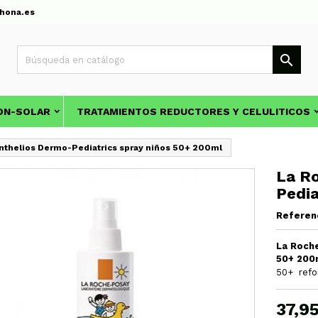
hona.es

ON-SOLAR
TRATAMIENTOS REDUCTORES Y CELULITICOS
nthelios Dermo-Pediatrics spray niños 50+ 200ml
La R
Pedia
Referen
La Roch
50+ 200
50+ refo
37,9