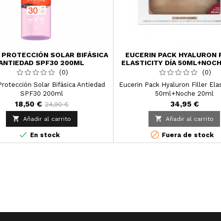
 PROTECCIÓN SOLAR BIFÁSICA
EUCERIN PACK HYALURON 
ANTIEDAD SPF30 200ML
ELASTICITY DÍA 50ML+NOC
(0)
(0)
Protección Solar Bifásica Antiedad
Eucerin Pack Hyaluron Filler Elas
SPF30 200ml
50ml+Noche 20ml
18,50 €
34,95 €
24,90 €


Añadir al carrito
Añadir al carrito


En stock
Fuera de stock