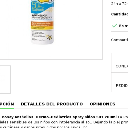
24h a 72
Cantida

En s
Comparti
CONEX
PEDID
PCIÓN
DETALLES DEL PRODUCTO
OPINIONES
 Posay Anthelios Dermo-Pediatrics spray niños 50+ 200ml
La Ro
pieles sensibles de los niños con intolerancia al sol. Dejando la piel 
s cutáneas y daños producidos por los rayos UV.