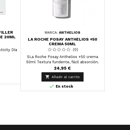
FILLER
ISDIN IS
MARCA:
ANTHELIOS
HE 20ML
LA ROCHE POSAY ANTHELIOS +50
CREMA 50ML
(0)
ticity Día
Isdin Isd
tratamiento
5La Roche Posay Anthelios +50 crema
50ml Textura fundente, fácil absorción.
Ultra confort. No deja manchas blancas.
24,95 €
Para pieles normales a secas.

Añadir al carrito

En stock